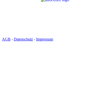
Hinweis:
Der Verkauf von Eintrittsgutscheinen, Artikeln und sonst.
Leistungen erfolgt ausschließlich im Namen und auf Rechnung der:
Eistreff Waldbronn gemeinnützige GmbH, Ermlis-Allee 1, 76337
Waldbronn
AGB
-
Datenschutz
-
Impressum